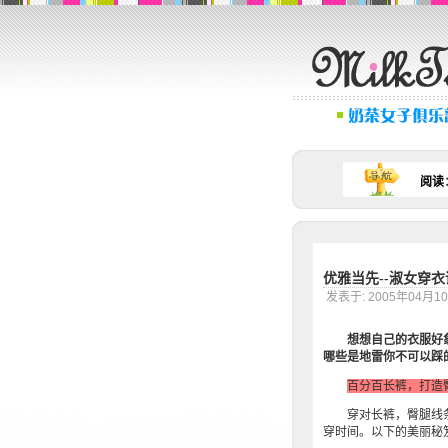
阅读
优雅当先--淑女穿衣
发表于: 2005年04月
想想自己的衣服好
哪些是地雷你不可以踩
百分百长裤，打造
穿对长裤，臀腿线条瞬间
穿时间。以下的美丽秘