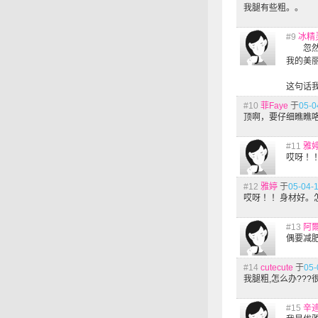
我腿有些粗。。
#9
冰精
忽然想
我的美
这句话
#10
菲Faye
于
05-0
顶啊，要仔细瞧瞧
#11
雅
哎呀 
#12
雅婷
于
05-04-1
哎呀 ！！身材好。
#13
阿
偶要减肥..
#14
cutecute
于
05-
我腿粗,怎么办???很
#15
辛