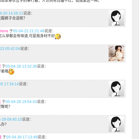
雅简单穿衣哲学的奉行着，人世间有百媚千红，我独爱这一种。
4-20 14:26:11
说道：
衣服裤子合适呢？
rlene
于
05-04-22 21:21:48
说道：
怎么穿都会有味道,可是我身材不好
23 05:42:04
说道：
雪
于
05-04-26 13:32:36
说道：
好差哦
26 17:34:14
说道：
光
于
05-04-26 19:54:43
说道：
提臀呢？
-29 08:45:15
说道：
么办？
度
于
05-04-30 17:13:49
说道：