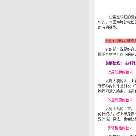
一些腰比较细的魔女
常的，也因为腰部松松
原有的裤型。
万用针织衫，雕塑
针织衫可说是好穿、
雕塑身材呢？以下的秘
美丽秘笈 ：选择
· 上身较胖的佳
太胖太瘦的人，上衣
针织衫内加件薄衬衣（
胸膛附近的线条，很适
· 体型纤瘦的佳
太薄太贴的上衣，上
的针织衫，将上半身撑
深外浅）穿法，也会让
· 手臂稍粗的佳