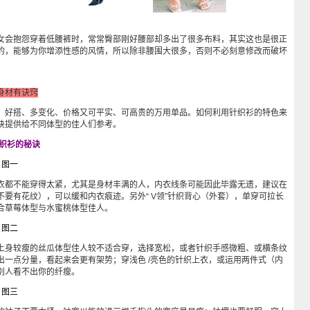
会抱怨穿着低腰裤时，常常臀部刚好腰部却多出了很多布料，其实这也是很正
的，能够为你增添性感的风情，所以除非腰围大很多，否则不必刻意修改而破坏
身材有诀窍
好搭、多变化、价格又可平实、可高贵的万用单品。如何利用针织衫的特色来
诀提供给不同体型的佳人们参考。
针织衫的秘诀
人
图一
都不能穿得太紧，尤其是身材丰满的人，内衣线条可能因此毕露无遗，建议在
不要有花纹），可以缓和内衣痕迹。另外“ V领”针织背心（外套），单穿可拉长
合草莓体型与水蜜桃体型佳人。
人
图二
身较瘦的丝瓜体型佳人较不适合穿，选择宽松，或者针织手感微粗、或横条纹
出一点分量，看起来会更有架势；穿浅色 /亮色的针织上衣，或运用两件式（内
别人看不出你的纤瘦。
人
图三