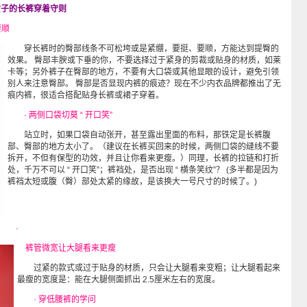
女子的长裤穿着守则
要顺
穿长裤时的臀部线条不可松垮或是紧绷，要挺、要顺，方能达到提臀的
效果。 臀部丰腴或下垂的你，不要选择过于紧身的剪裁或贴身的材质，如莱
卡等；另外裤子在臀部的地方，不要有大口袋或其他显眼的设计，避免引领
别人来注意臀部。 臀部是否显现内裤的痕迹？现在不少内衣品牌都推出了无
痕内裤，很适合搭配贴身长裤或裙子穿着。
· 两侧口袋切莫 “ 开口笑”
站立时，如果口袋自动张开，甚至露出里面的布料，那铁定是长裤腹
部、臀部的地方太小了。（建议在长裤买回来的时候，两侧口袋的缝线不要
拆开，不但有保型的功效，并且让你看来更瘦。）同理，长裤的拉链和打折
处，千万不可以 “ 开口笑”；裤裆处，是否出现 “ 横条笑纹”？ (多半都是因为
裤裆太短或腹（臀）部处太紧的缘故，是该换大一号尺寸的时候了。)
·
裤管微宽让大腿看来更瘦
过紧的款式或过于贴身的材质，只会让大腿看来变粗；让大腿看起来
最瘦的宽度是：能在大腿侧面抓出 2.5厘米左右的宽度。
· 穿低腰裤的学问