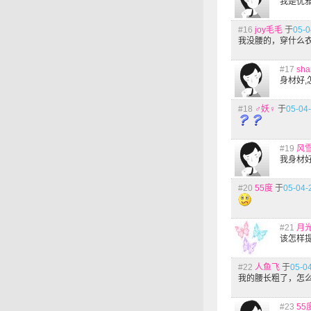
我是优
#16
joy毛毛
于
05-0
我没腰的，穿什么
#17
sha
身材好,
#18
♂妖♀
于
05-04-
#19
风
我身材
#20
55度
于
05-04-
#21
月
该怎样
#22
人鱼飞
于
05-04
我的腰长粗了，怎
#23
55