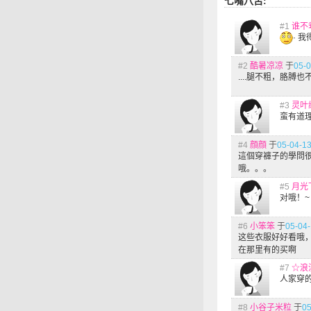
七嘴八舌:
#1
谁不
· 
#2
酷暑凉凉
于
05-0
....腿不粗，胳膊
#3
灵叶
蛮有道理
#4
顔顔
于
05-04-13
這個穿褲子的學問
哦。。。
#5
月光
对哦！~
#6
小笨笨
于
05-04-
这些衣服好好看哦
在那里有的买啊
#7
☆浪
人家穿
#8
小谷子米粒
于
05