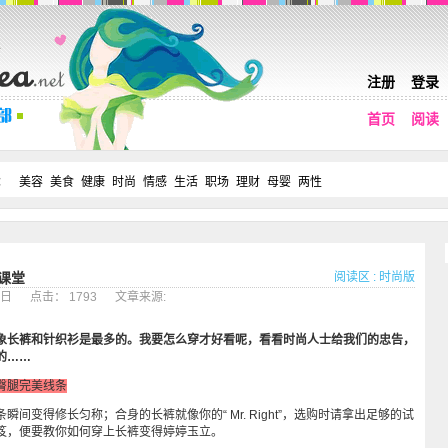
注册
登录
首页
阅读
：
美容
美食
健康
时尚
情感
生活
职场
理财
母婴
两性
阅读区
:
时尚版
课堂
10日 点击： 1793 文章来源:
象长裤和针织衫是最多的。我要怎么穿才好看呢，看看时尚人士给我们的忠告，
的……
臀腿完美线条
变得修长匀称；合身的长裤就像你的“ Mr. Right”，选购时请拿出足够的试
笈，便要教你如何穿上长裤变得婷婷玉立。