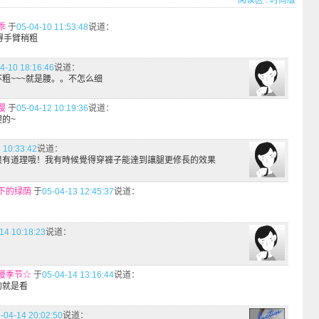
阅读区
:
时尚版
乖
于
05-04-10 11:53:48
说道：
我得手臂稍粗
4-10 18:16:46
说道：
也不粗~~~就是腰。。不怎么细
缨
于
05-04-12 10:19:36
说道：
的~
 10:33:42
说道：
很有道理哦！我有時候覺得穿褲子能達到讓腿更修長的效果
下的绿荫
于
05-04-13 12:45:37
说道：
14 10:18:23
说道：
，
漫季节☆
于
05-04-14 13:16:44
说道：
的就是看
-04-14 20:02:50
说道：