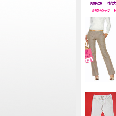
美丽秘笈 ： 时尚
· 臀部线条要挺、