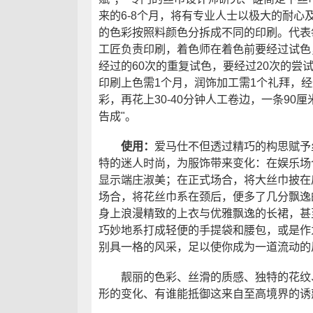
来的6-8个月，将有专业人士以极大的耐心
的色彩按照料颜色分拆成不同的印刷。代表
工匠负责印刷，着色师在着色前要经过试色
经过的60次的重复试色，要经过20次的尝
印刷上色需1个月，润饰加工需1个礼拜，
彩，再花上30-40分钟人工卷边，一条90
告成"。
使用：
爱马仕不但透过精巧的构思赋予
特的迷人时尚，为服饰带来变化：在娱乐场
显示端庄淑美；在正式场合，将大丝巾披在
场合，将花丝巾系在颈后，便多了几分飘逸
身上浪漫精致的上衣与优雅飘逸的长裙，甚
巧妙地系打成轻便的手提袋和腰包，或是作
别具一格的风采，足以使你成为一道流动的
靓丽的色彩、丝滑的质感、独特的花纹、
形的变化、有谁能抵御这来自至高境界的诱