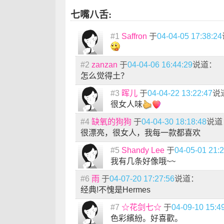
七嘴八舌:
#1
Saffron
于
04-04-05 17:38:24
#2
zanzan
于
04-04-06 16:44:29
说道：
怎么觉得土？
#3
晖儿
于
04-04-22 13:22:47
说
很女人味
#4
缺氧的狗狗
于
04-04-30 18:18:48
说道
很漂亮，很女人，我每一款都喜欢
#5
Shandy Lee
于
04-05-01 21:
我有几条好像哦~~
#6
雨
于
04-07-20 17:27:56
说道：
经典!不愧是Hermes
#7
☆花剑七☆
于
04-09-10 15:4
色彩繽紛。好喜歡。