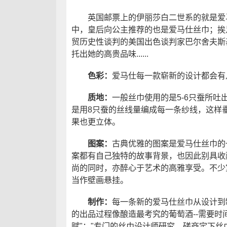
英国邮票上的伊丽莎白二世系的就是爱马
中，皇后向公主推荐的也是爱马仕丝巾；挨
贸历史性谈判的美国出色谈判家巴尔舍夫斯
托出她的高贵品味......
色彩：
爱马仕每一款崭新的设计都会有
质地：
一般丝巾使用的是5-6只蚕所
是用8只蚕的丝线量编成每一条纱线，这样
果也更立体。
图案：
古典优雅的图案是爱马仕丝巾的
案都有自己独特的故事背景，也因此别具收
尚的同时，亦醉心于艺术的高雅享受。不少
当作壁画悬挂。
制作：
每一条新的爱马仕丝巾从设计到
的出品过程像酿造最考究的葡萄酒--需要
赋"；"专门的丝巾设计师研究、磋商定下丝巾