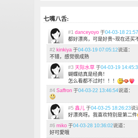
七嘴八舌:
#1
danceyoyo
于
04-03-18 21:5
都好漂亮，可是好贵~现在还买
#2
kinkiya
于
04-03-19 07:05:12
说道：
不错，感觉很成熟
#3
天际水草
于
04-03-19 14:45:
蝴蝶结真是经典！
怎么看都不过时！！！
#4
Saffron
于
04-03-22 13:46:54
说道：
#5
鑫儿
于
04-03-25 18:26:23
说
好漂亮呀。我喜欢特别是第二件
#6
miko
于
04-03-28 10:36:02
说道：
好可愛哦