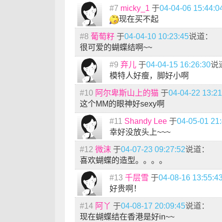
#7
micky_1
于
04-04-06 15:44:0
现在买不起
#8
葡萄籽
于
04-04-10 10:23:45
说道：
很可爱的蝴蝶结啊~~
#9
弃儿
于
04-04-15 16:26:30
说
模特人好瘦，脚好小啊
#10
阿尔卑斯山上的猫
于
04-04-22 13:21
这个MM的眼神好sexy啊
#11
Shandy Lee
于
04-05-01 21
幸好没放头上~~~
#12
微沫
于
04-07-23 09:27:52
说道：
喜欢蝴蝶的造型。。。。
#13
千层雪
于
04-08-16 13:55:4
好贵啊！
#14
阿丫
于
04-08-17 20:09:45
说道：
现在蝴蝶结在香港是好in~~