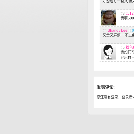
好想也訂一套,可惜
#3
tt512
贵啊600
#4
Shandy Lee
于
0
又贵又麻烦~~不过
#5
粉色
贵妇们
穿出自
发表评论:
您还没有登录，登录后