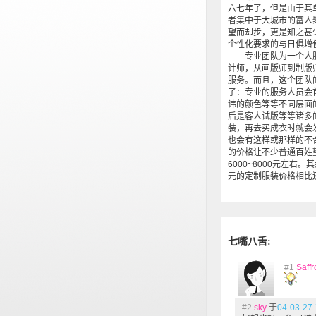
六七年了，但是由于其
者集中于大城市的富人
望而却步，更是知之甚
个性化要求的与日俱增
专业团队为一个人服
计师，从画版师到制版
服务。而且，这个团队
了：专业的服务人员会
讳的颜色等等不同层面
后是客人试版等等诸多
装，再去买成衣时就会
也会有这样或那样的
的价格让不少普通百姓
6000~8000元左右
元的定制服装价格相比
七嘴八舌:
#1
Saffr
#2
sky
于
04-03-27 