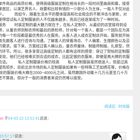
单件商品的高昂价格，使得高级服装定制在相当长的一段时间里曲高和寡，接受
聚居区，以演艺界名人、政要和比较有钱的一少部分人为主体，一般人不仅对此
少。 而如今，随着生活水平的整体提高和社会观念的不断冲击与更新，对
使得尝试私人定制服装的人不仅越来越多，而且已经逐渐成为了一种时尚。
务 时装定制的最大魅力就在于，在私人定制中，从最初的店堂接待到设
师，从量衣师到制衣师和最后的质检师，针对每一个客人，都是一个团队在为其
的每一个阶段都是最优秀的人在服务。从客人进入成衣定制店开始，服务就开始
首先跟客人进行咨询与沟通，了解客人的穿着场合、个人偏爱、生理颜色以及忌
的需求。接下来，方案经过客人确认后，量衣师量体、制版师制版、扎原型，然
的环节。所以，很多享受过高级定制的人都有这样的感受：穿过了熨帖的定制服
发现，他们已经很难买到合适的成衣，比起定做的衣服来，即便是再大牌的衣服
不合适。 私人定制服装价格仍较高 私人定制服装虽然很迷人，但是过高
望而却步。目前北京市场的私人定制服装如果有一些特殊工艺如绣花等，价格在
。其余的服装价格大概在2000~4000元之间，虽然跟国外动辄十几万元甚至几十万
还不算高，但对于一般的消费者来说仍然难以接受。
阅读区
:
时尚版
on
于
04-03-22 13:51:41
说道：
15:57:17
说道：