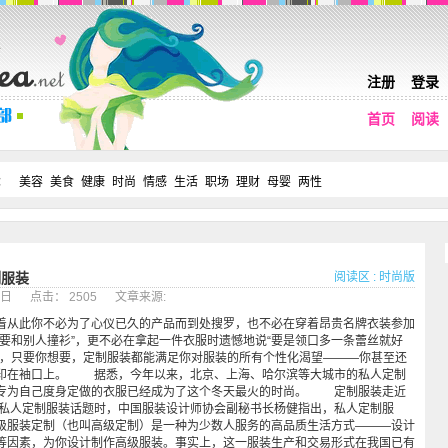
注册
登录
首页
阅读
：
美容
美食
健康
时尚
情感
生活
职场
理财
母婴
两性
阅读区
:
时尚版
制服装
03日 点击： 2505 文章来源:
着从此你不必为了心仪已久的产品而到处搜罗，也不必在穿着昂贵名牌衣装参加
不要和别人撞衫”，更不必在拿起一件衣服时遗憾地说“要是领口多一条蕾丝就好
出，只要你想要，定制服装都能满足你对服装的所有个性化渴望———你甚至还
印在袖口上。 据悉，今年以来，北京、上海、哈尔滨等大城市的私人定制
专为自己度身定做的衣服已经成为了这个冬天最火的时尚。 定制服装走近
人定制服装话题时，中国服装设计师协会副秘书长杨健指出，私人定制服
级服装定制（也叫高级定制）是一种为少数人服务的高品质生活方式———设计
等因素，为你设计制作高级服装。事实上，这一服装生产和交易形式在我国已有