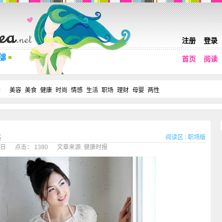
注册
登录
首页
阅读
：
美容
美食
健康
时尚
情感
生活
职场
理财
母婴
两性
阅读区
:
职场版
感
月16日 点击： 1380 文章来源: 健康时报