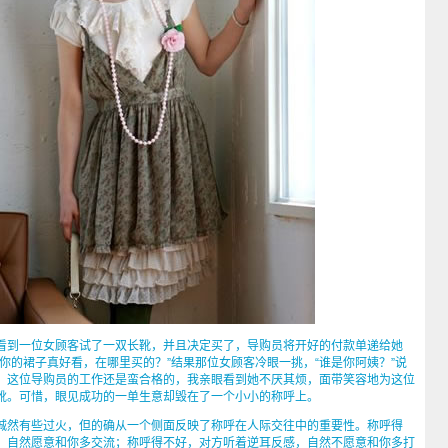
到一位女顾客试了一双长靴，并且决定买了，导购员将开好的付款单递给她
你的裙子真好看，在哪里买的？”结果那位女顾客冷眼一挑，“谁是你阿姨？”说
，这位导购员的工作还是蛮合格的，我亲眼看到她不厌其烦，面带笑容地为这位
靴。可惜，眼见成功的一单生意却毁在了一个小小的称呼上。
然有些过火，但的确从一个侧面反映了称呼在人际交往中的重要性。称呼得
，自然愿意和你多交流；称呼得不好，对方听着逆耳反感，自然不愿意和你多打