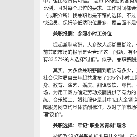
中，也比较真实可信。“超市”内张贴的各
比例，且对每个职位的要求、工作时间都会
（或职介所）找兼职也是不错的选择。不过
快递员、保姆等低端职位居多，覆盖面不是
兼职报酬：参照小时工价位
提起兼职薪酬，大多数人都糊里糊涂，似
前兼职市场的报酬是否合理”这一问题，有44
有33.57%的人选择“过低”。似乎，兼职
其实，大多数兼职薪酬到底该有多少，还
社会保障局自去年起共发布了105个小时
身、教育、演艺、婚庆、翻译餐饮、零售、
场，为用工双方确定劳动报酬提供了有力的
练、音乐短工、婚礼服务是其中“四大金领
障服务网查询具体薪酬标准，及时了解市场
理“议价”。
兼职选择：牢记“职业常青树”理念
被问及“选择兼职的标准是什么”时，有43