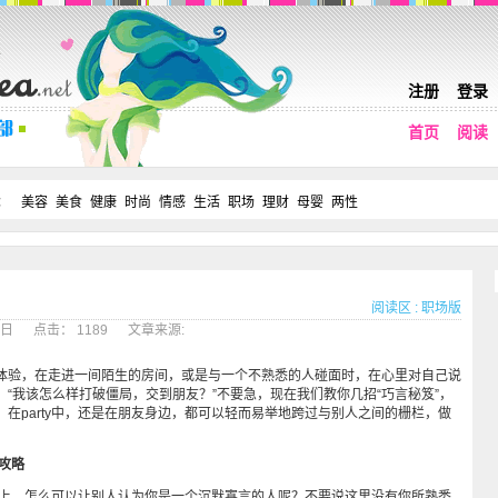
注册
登录
首页
阅读
：
美容
美食
健康
时尚
情感
生活
职场
理财
母婴
两性
阅读区
:
职场版
22日 点击： 1189 文章来源:
验，在走进一间陌生的房间，或是与一个不熟悉的人碰面时，在心里对自己说
“我该怎么样打破僵局，交到朋友？”不要急，现在我们教你几招“巧言秘笈”，
在party中，还是在朋友身边，都可以轻而易举地跨过与别人之间的栅栏，做
。
攻略
y上，怎么可以让别人认为你是一个沉默寡言的人呢？不要说这里没有你所熟悉