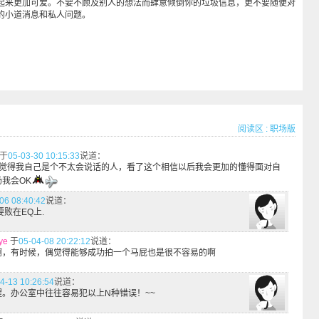
起来更加可爱。不要不顾及别人的想法而肆意倾倒你的垃圾信息，更不要随便对
的小道消息和私人问题。
阅读区
:
职场版
于
05-03-30 10:15:33
说道：
觉得我自己是个不太会说话的人，看了这个相信以后我会更加的懂得面对自
我会OK
06 08:40:42
说道：
要败在EQ上.
ye
于
05-04-08 20:22:12
说道：
啊，有时候，偶觉得能够成功拍一个马屁也是很不容易的啊
4-13 10:26:54
说道：
。办公室中往往容易犯以上N种错误！~~