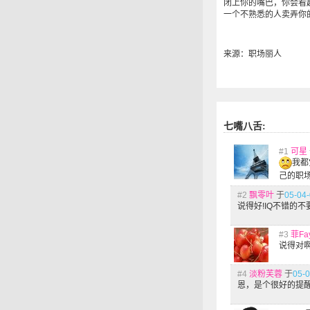
闭上你的嘴巴，你会看
一个不熟悉的人卖弄你
来源：职场丽人
七嘴八舌:
#1
可星
我都
己的职场
#2
飘零叶
于
05-04-
说得好!IQ不错的不
#3
菲Fa
说得对
#4
淡粉芙蓉
于
05-0
恩，是个很好的提醒