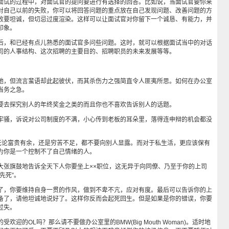
试的过程中，对面试官的提问要进行有选择的回答。比如说，当面试官要你来
对自己以前的失败，你可以将回答问题的重点放在自己发现问题、改善问题的方
败要坦诚，但切忌过度渲染。这样可以让面试官对你留下一个诚恳、有能力，并
印象。
，和已经有点儿熟悉的面试官多问些问题。这时，就可以根据面试当中的对话
司的人事结构、这次招聘的主要目的、招聘职员的未来发展等等。
，但流言蜚语却此起彼伏，而其杀伤力之强简直令人匪夷所思。如何在办公室
当务之急。
去探究别人的年终奖金之类的而且你也不喜欢告诉别人的话题。
骚，诉说对公司制度的不满，小心传到老板的耳朵里，落得连申辩的机会都没
论富贵有余，还是穷苦不足，都不要向别人显露。而对于私生活，更应该保有
为你是一个控制不了自己情绪的人。
旗鼓地告诉全天下人你要坐上××职位，这无异于向同僚、乃至于你的上司
先死”。
，你要维持自身一贯的作风，做到不卑不亢，应对有度。最后可以告诉你的上
备了，请他坦诚地说好了。这样你反而会起死回生。但是如果是你的错误，你要
过失。
的OL吗？那么请不要做办公室里的BMW(Big Mouth Woman)。适时地