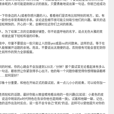
很亲昵的人很可能是刚刚认识的朋友。只要勇敢地说出第一句话，你就已经成功
你身边的人(或者你感兴趣的人)，看看他们是否有比较特别的地方，如，有
一款你也非常青睐的手表。谈论这些细节很可能立刻吸引他们的兴趣。聊天的话
轻松明快的，开心的一笑，会瞬时拉近你们之间的距离。
，为了给第二次的见面做好铺垫，你不妨直呼他的名字，说点无伤大雅的笑
，给彼此留下轻松和谐的印象。
，尽量不要提出一些只能让人回答yes或是no的问题来。这样的话，等于在
人能够展开话题的余地。而且，不要说出太随便的话，否则很有可能会冒犯到你
之前所作的努力全部报废。
时候，你的心跳会不会加速到120次／分钟？那个面试官无论看起来有多么
一句话，都依然让你紧张得手心出汗。他的每一个问题你都觉得你想得脑袋都疼
领……如何是好？
象十分重要，和他在开始正式的面试前，来一点儿小小的前奏，可以给你加一
轻松的话题，最好你能火眼金睛地看出他的一些兴趣(比如说：小麦色的皮
，说话中明显的e时代特色在告诉你他也是网络一族)，试着和他聊一聊，记住，
他的话作出及时反应，说一些不会令自己“死机”的话，这样可以使他提升对你的