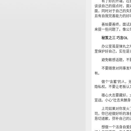
有了好的开端，在面
谈谈自己的弱点时，面
面，同时对于自己的失
且有自我完善能力的好
善始要善终，面试后
来提一些问题了。像公
秘笈之三 巧言OL
办公室虽是弹丸之地
里保护好自己，实在是
避免敏感话题，不要
不要随意对同事发牢
有。
做个“含蓄”的人，无
隐私权。不要让老板认
雄心大志要藏好，大张
宣战。小心“壮志未酬身
上司如果对你发火了
司，你已经做好听的准
恳切道歉，弥补自己的
想做一个洁身自爱的受欢迎