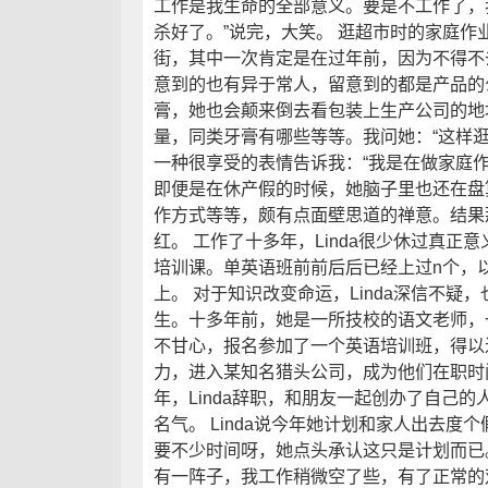
工作是我生命的全部意义。要是不工作了，
杀好了。”说完，大笑。 逛超市时的家庭作业
街，其中一次肯定是在过年前，因为不得不
意到的也有异于常人，留意到的都是产品的
膏，她也会颠来倒去看包装上生产公司的地
量，同类牙膏有哪些等等。我问她：“这样
一种很享受的表情告诉我：“我是在做家庭
即便是在休产假的时候，她脑子里也还在盘
作方式等等，颇有点面壁思道的禅意。结果
红。 工作了十多年，Linda很少休过真正
培训课。单英语班前前后后已经上过n个，
上。 对于知识改变命运，Linda深信不疑，
生。十多年前，她是一所技校的语文老师，
不甘心，报名参加了一个英语培训班，得以
力，进入某知名猎头公司，成为他们在职时间
年，Linda辞职，和朋友一起创办了自己
名气。 Linda说今年她计划和家人出去度
要不少时间呀，她点头承认这只是计划而已
有一阵子，我工作稍微空了些，有了正常的