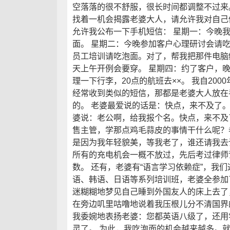
空落落的很不舒服，很长时间都调整不过来。
找着一机会揭露老婆大人，请允许我对自己做
允许我公布一下手机短信： 星期一：今晚
面。 星期二：今晚参加客户心理研讨会请吃
员工培训请吃泡面。对了，帮我把那件电脑
天上午开例会要穿。 星期四：约了客户，晚
理一下行李，20点的航班去××。 我自200
经常收到类似的短信，那都是老婆大人放在
的。 老婆最爱说的话是：快点，来不及了。
婆说：老公啊，给我报个名。快点，来不及
售主管，学那点鸡毛蒜皮的事情干什么呢？
是因为我年轻貌美，等我老了，谁还请我去
所有的充电机会一概不放过，先后考过律师
数。 还有，老婆有“语言学习依赖症”，我
语、韩语、日语等系列培训班，老婆全参加
迷糊糊地梦见自己睡到外国友人的床上去了
在旁边叽里咕噜地说着我压根儿分不清国界
我委婉地表扬老婆：您都英语八级了，还用
灵了。 为此，我吃泡面的机会越来越多。