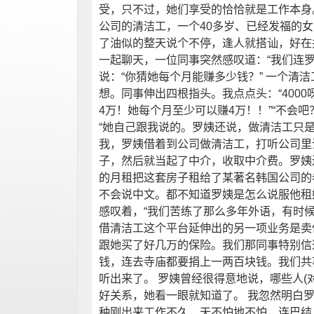
受，只不过，她们享受的恰恰就是工作本身。
公司的清洁工，一个40多岁、已经发福的
了油似的整天说个不停，逢人就搭讪，好在
一起聊天，一位同事突然感叹道：“我们连
说：“你猜她每个月能赚多少钱？” 一个清
想。同事伸出四根指头。我点点头：“4000呀
4万！她每个月至少可以赚4万！！”“不会
“她自己跟我说的。罗姨还说，做清洁工只是
我，罗姨借着到公司做清洁工，打听公司里
子，然后就当起了中介，收取中介费。罗姨
的月租把这套房子租给了某著名韩国公司的
不会说中文。都不知道罗姨是怎么说服他租
感叹着，“我们苦练了那么多年外语，有时候
借清洁工这个平台延伸出的另一项业务是卖
跟她买了好几万的保险。我们那同事特别信
钱，连去寺庙都要捐上一两百块钱。我们共
听出来了。 罗姨曾经很得意地说，哪些人(
好关系，她看一眼就知道了。 我忽然明白
种刚出来工作不久，天不怕地不怕，连巴结