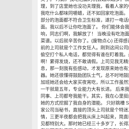
理，到了店里她也没功夫理我，看着人家的
我吃什么都味同嚼蜡，还不如回家吃泡面。
部分的泡面都不符合卫生标准，遂打一电话
面。我以后不让你吃泡面了。 你们能体会
响，同志们啊，我解放了！ 当晚没有吃泡
菜谱。以后就辛苦你了。(废物点心) 还得感谢她 
前的上司就是个工作女狂人。刚到这间公司
偷空打个私人电话，都觉得有谁在盯着我。
啊！累得发烧，还不敢请假。上司见我无精
息，那一刻我有些感动，才发现原来她也有
器。她还很懂得鼓励团队士气，总不时地鼓
加班她还会给大家买夜宵吃，所以工作虽然
一干就是五年，专业能力大有长进。 后来
同事、上司都夸我能干。其实，我在心里挺
她的方式挖掘了我自身的潜能。 只好跳槽 St
家公司当秘书，直接的顶头上司就是个特迷
情，三更半夜都会把我从床上叫起来，简直
见都特别大。那时她已经三十多岁了，长得