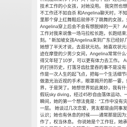
技术工作的小女孩，对她没用。 我突然也想
不工作还不如自杀 和Angelina聊天时
里那个穿上红舞鞋后就停不了跳舞的女孩，
Angelina穿上后会不会有想脱掉的一天？ A
工作对我来说像一场马拉松长跑，长跑结束
刻。” 新加坡女孩Angelina来到广东已
她想了半天才说，去逛状元坊。她喜欢状元
迹在摩登的少男少女间，Angelina常常
得又年轻了10岁，可以更有体力去工作。 Ang
的打拼历史，打落牙齿肚里吞的事不是没有
作是一次人生的起飞点，把每一个生活细节
做激光治近视的手术，眼罩揭开的那一霎，
界，于是哭了。她想世界如此美妙，我有什
假玩sky diving，经过45秒自由落体
瞬间，她的第一个想法竟是：“工作中没有
一层。 她谈过几次恋爱，男友都是由同事
认识；她也有休息的时候——通常那是因为
作了，权当休息。 你说她是个工作狂，她承