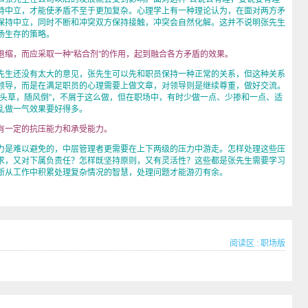
持中立，才能使矛盾不至于更加复杂。心理学上有一种理论认为，在面对两方矛
保持中立，同时不断和冲突双方保持接触，冲突会自然化解。这并不说明张先生
场生存的策略。
，而应采取一种“粘合剂”的作用，起到融合各方矛盾的效果。
先生还没有太大的意见，张先生可以先和职员保持一种正常的关系，但这种关系
领导，而是在满足职员的心理需要上做文章，对领导则是继续尊重，做好交流。
墙头草，随风倒”，不屑于这么做，但在职场中，有时少做一点、少掺和一点、适
乱做一气效果要好得多。
一定的抗压能力和承受能力。
是难以避免的，中层管理者更需要在上下两级的压力中游走。怎样处理这些压
求，又对下属负责任？怎样既坚持原则，又有灵活性？这些都是张先生需要学习
断从工作中积累处理复杂情况的智慧，处理问题才能游刃有余。
阅读区
:
职场版