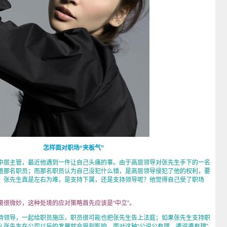
怎样面对职场“夹板气”
层主管，最近他遇到一件让自己头痛的事。由于高层领导对张先生手下的一名
退那名职员；而那名职员认为自己没犯什么错，是高层领导侵犯了他的权利，要
。张先生真是左右为难，是支持下属，还是支持领导呢？他觉得自己受了职场
微妙，这种处境的应对策略首先应该是“中立”。
持领导，一起给职员施压，职员很可能也把张先生告上法庭；如果张先生支持职
么张先生在公司以后的发展就会受到影响。面对这种“公说公有理，婆说婆有理”