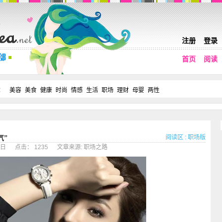
注册
登录
首页
阅读
：
美容
美食
健康
时尚
情感
生活
职场
理财
母婴
两性
阅读区
:
职场版
气”
月24日 点击： 1235 文章来源: 职场之路