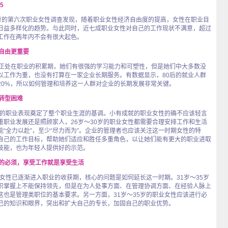
5
的第六次职业女性调查发现，随着职业女性经济自由度的提高，女性在职业目
日益多样化的趋势。与此同时，近七成职业女性对自己的工作现状不满意，超过
工作在两年内不会有很大起色。
自由更重要
处在职业的积累期，她们有很强的学习能力和可塑性，但是她们中大多数没
以工作为重，也没有打算在一家企业长期服务。有数据显示，80后的就业人群
20%，所以如何管理和培养这一人群对企业的长期发展非常关键。
转型困难
的职业表现奠定了整个职业生涯的基调。小有成就的职业女性的确不应该轻言
重职业发展还是照顾家人，26岁～30岁的职业女性都需要合理安排工作和生活
“全力以赴”，至少“尽力而为”。企业的管理者也应该关注这一时期女性的特
自己的工作目标，帮助她们适应和胜任多重角色，以让她们能有更大的职业进取
技能，也为年轻人提供好的示范。
的必须，享受工作就是享受生活
女性已逐渐进入职业的收获期，核心的问题是如何延长这一时期。31岁～35岁
识掌握上不能保持领先，但是在为人处事方面、在管理协调方面、在经验人脉上
这也是管理类职位的基本要求。另一方面，31岁～35岁的职业女性应该进行必
己的知识和眼界，突出和扩大自己的专长，加固自己的职业优势。