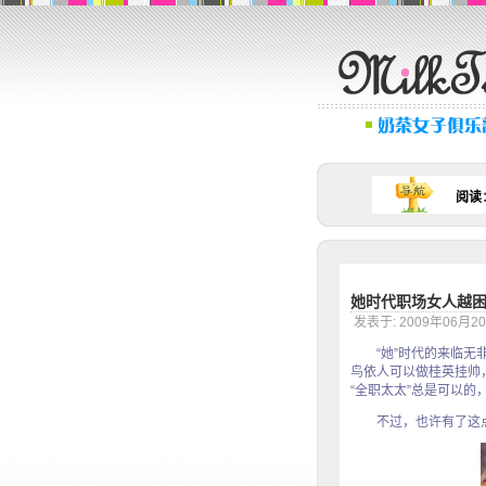
阅读
她时代职场女人越
发表于: 2009年06
“她”时代的来临无非
鸟依人可以做桂英挂帅
“全职太太”总是可以的
不过，也许有了这点