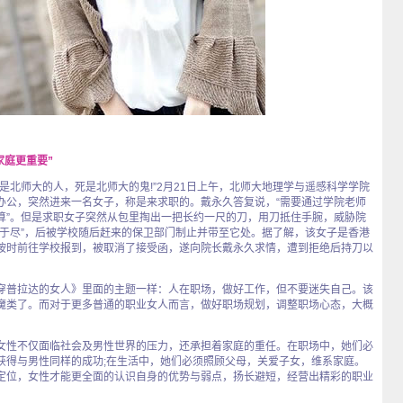
家庭更重要”
北师大的人，死是北师大的鬼!”2月21日上午，北师大地理学与遥感科学学院
办公，突然进来一名女子，称是来求职的。戴永久答复说，“需要通过学院老师
算”。但是求职女子突然从包里掏出一把长约一尺的刀，用刀抵住手腕，威胁院
归于尽”，后被学校随后赶来的保卫部门制止并带至它处。据了解，该女子是香港
按时前往学校报到，被取消了接受函，遂向院长戴永久求情，遭到拒绝后持刀以
普拉达的女人》里面的主题一样：人在职场，做好工作，但不要迷失自己。该
魔类了。而对于更多普通的职业女人而言，做好职场规划，调整职场心态，大概
性不仅面临社会及男性世界的压力，还承担着家庭的重任。在职场中，她们必
获得与男性同样的成功;在生活中，她们必须照顾父母，关爱子女，维系家庭。
定位，女性才能更全面的认识自身的优势与弱点，扬长避短，经营出精彩的职业