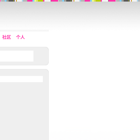
社区
个人