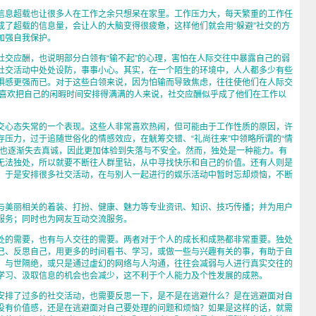
息超载也让很多人在工作之余只想呆在家里。工作压力大，每天繁重的工作任
成了超载的信息量，会让人的大脑变得很疲惫，这样他们就会用“躲避”社交的方
加强自我保护。
应酬，也说明部分白领有“输不起”的心理，害怕在人际交往中暴露自己的弱
社交活动中处处设防，事事小心。其实，在一个陌生的环境中，人人都多少有些
惧感更强而已。对于这些白领来说，因为怕输而导致焦虑，往往使他们在人际交
些喜欢把自己的闲暇时间安排得满满的人来说，社交应酬似乎成了他们在工作以
心态失常的一个表现。这些人非常喜欢热闹，但可能由于工作性质的原因，许
存压力，过于追随世俗化的情感效应，在觥筹交错、“礼尚往来”中领略所谓的“情
中也逐渐失去真诚，因此更加体验到失落与不安全。然而，独处是一种能力。有
无法独处，所以就要不断往人群里钻，从中寻找快乐和自己的价值。还有人则是
，于是安排很多社交活动，在与别人一起进行的娱乐活动中暂时忘却烦恼，不断
。
美丽相关的着装、打扮、健康、魅力等专业资讯、知识、技巧传播；并为用户
服务；同时也为网友互动交流服务。
的需要，也有与人交往的需要。两者对于个人的成长和成熟都非常重要。独处
己、反思自己，用更多的时间看书、学习，或做一些与兴趣有关的事，有助于自
，与世隔绝，或只是通过虚幻的网络与人沟通，往往会减弱与人进行真实交往的
学习、汲取信息的机会也会减少，这不利于个人能力及个性发展的成熟。
排了过多的社交活动，也需要反思一下，是不是在逃避什么？是在逃避面对自
没有价值感，还是在逃避面对自己要处理的问题和烦恼？如果是这样的话，就需