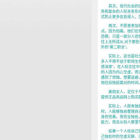
其次，现代社会的信
务和复杂的人际关系形
式防止更多信息侵入，
再次，不愿意参加社交
点。因为怕输，他们在
恐惧，只是一部分人恐
往上无所适从,对于那
外的“第二职业”。
实际上，这也是社交
多人不得不迫于职场生
感深厚”，在人际交往
的人因为内心空虚，而
遇到了烦恼，想要逃避
地往后拖延面对的时间
美丽女人，定位于与
提供正品商品网上购买
实际上，人既有独处
时，人能够独自整理自
身的完善。而完全独处
能力，而且从别人那里
如果一个人给自己安
己独处时的空虚无聊、