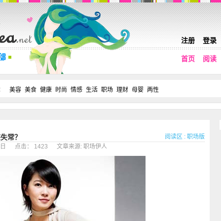
注册
登录
首页
阅读
：
美容
美食
健康
时尚
情感
生活
职场
理财
母婴
两性
阅读区
:
职场版
态失常？
月03日 点击： 1423 文章来源: 职场伊人